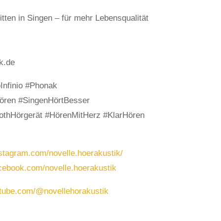
itten in Singen – für mehr Lebensqualität
k.de
Infinio #Phonak
ören #SingenHörtBesser
oothHörgerät #HörenMitHerz #KlarHören
stagram.com/novelle.hoerakustik/
cebook.com/novelle.hoerakustik
utube.com/@novellehorakustik