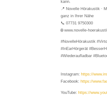
kann.
📍 Novelle Hörakustik · M
ganz in Ihrer Nähe
📞 07731 9750300
🌐 www.novelle-hoerakusti
#NovelleHörakustik #Virto
#InEarHörgerät #BesserH
#Wiederaufladbar #Bluet
Instagram:
https://www.in
Facebook:
https://www.fa
YouTube:
https://www.yo