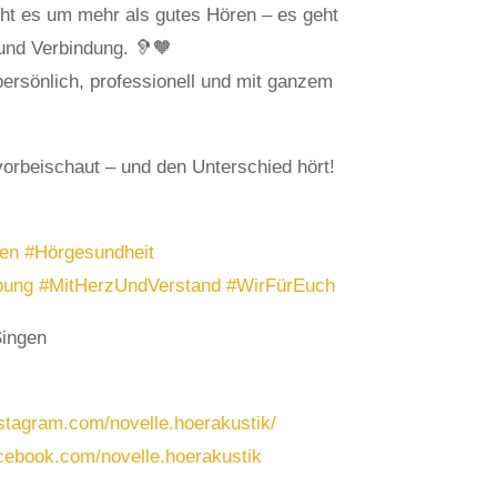
eht es um mehr als gutes Hören – es geht
und Verbindung. 🦻🧡
persönlich, professionell und mit ganzem
vorbeischaut – und den Unterschied hört!
en
#Hörgesundheit
bung
#MitHerzUndVerstand
#WirFürEuch
Singen
stagram.com/novelle.hoerakustik/
cebook.com/novelle.hoerakustik